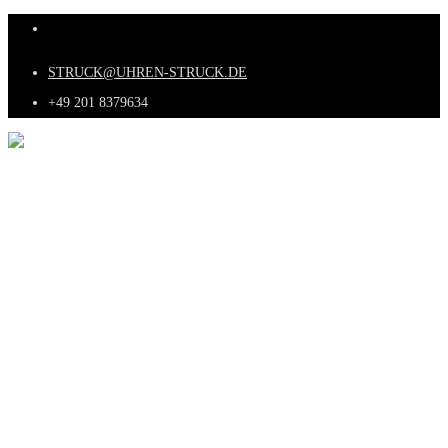
STRUCK@UHREN-STRUCK.DE
+49 201 8379634
HOME
ÜBER UNS
UNSERE UHREN
ANKAUF
KONTAKT
HOME
ÜBER UNS
UNSERE UHREN